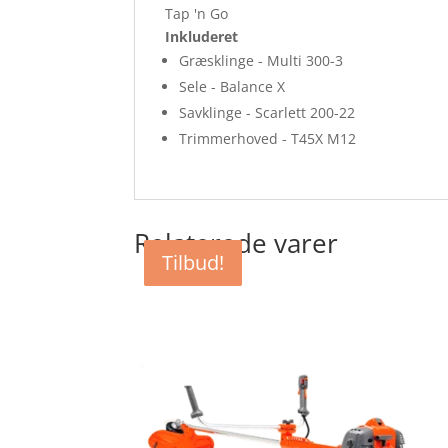
Tap 'n Go
Inkluderet
Græsklinge -
Multi 300-3
Sele -
Balance X
Savklinge -
Scarlett 200-22
Trimmerhoved -
T45X M12
Relaterede varer
Tilbud!
Tilbud!
Tilbud!