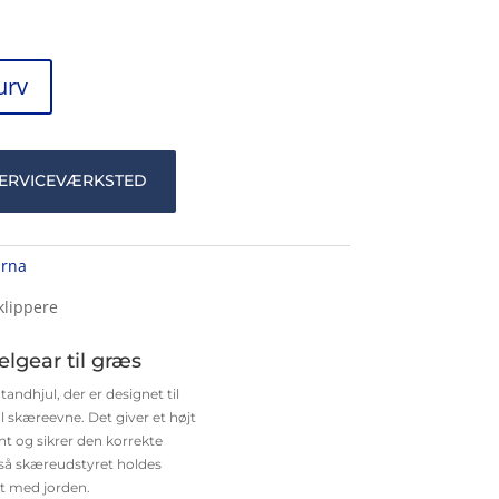
kurv
SERVICEVÆRKSTED
arna
elgear til græs
tandhjul, der er designet til
 skæreevne. Det giver et højt
 og sikrer den korrekte
 så skæreudstyret holdes
lt med jorden.