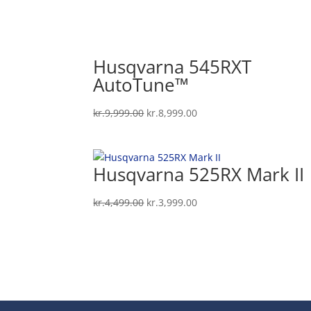
Husqvarna 545RXT
AutoTune™
Den
Den
kr.
9,999.00
kr.
8,999.00
oprindelige
aktuelle
pris
pris
var:
er:
Husqvarna 525RX Mark II
kr.9,999.00.
kr.8,999.00.
Den
Den
kr.
4,499.00
kr.
3,999.00
oprindelige
aktuelle
pris
pris
var:
er:
kr.4,499.00.
kr.3,999.00.