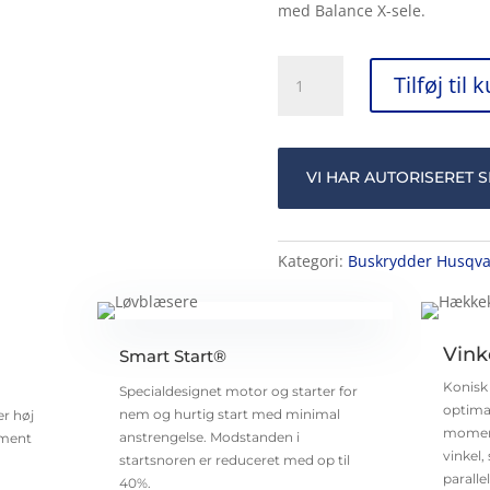
med Balance X-sele.
Husqvarna
Tilføj til 
545FR
antal
VI HAR AUTORISERET 
Kategori:
Buskrydder Husqv
Vink
Smart Start®
Konisk 
Specialdesignet motor og starter for
optimal
nem og hurtig start med minimal
r høj
moment
anstrengelse. Modstanden i
oment
vinkel,
startsnoren er reduceret med op til
paralle
40%.