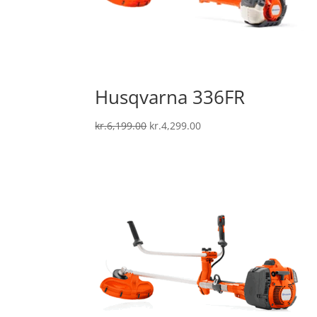
Husqvarna 336FR
Den
Den
kr.
6,199.00
kr.
4,299.00
oprindelige
aktuelle
pris
pris
var:
er:
kr.6,199.00.
kr.4,299.00.