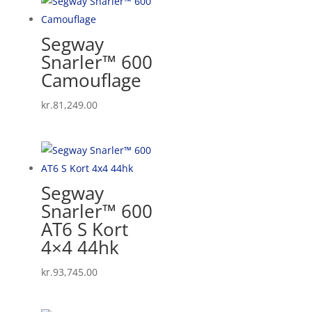
Segway
Snarler™ 600
Camouflage
kr.
81,249.00
Segway
Snarler™ 600
AT6 S Kort
4×4 44hk
kr.
93,745.00