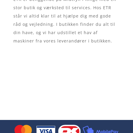
stor butik og værksted til services. Hos ETR
står vi altid klar til at hjælpe dig med gode
råd og vejledning. I butikken finder du alt til
din have, og vi har udstillet et hav af
maskiner fra vores leverandører i butikken.
Firmainformationer
ETR Service Ringe ApS
Odensevej 63
5750 Ringe
Danmark
CVR-nummer: 28655037
Vi accepterer flg. kort