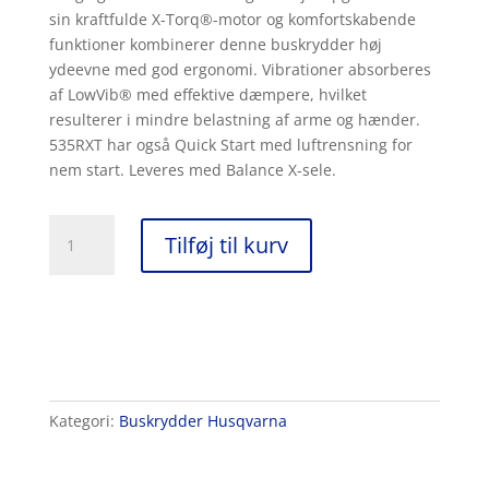
sin kraftfulde X-Torq®-motor og komfortskabende
funktioner kombinerer denne buskrydder høj
ydeevne med god ergonomi. Vibrationer absorberes
af LowVib® med effektive dæmpere, hvilket
resulterer i mindre belastning af arme og hænder.
535RXT har også Quick Start med luftrensning for
nem start. Leveres med Balance X-sele.
Husqvarna
Tilføj til kurv
535RXT
antal
Kategori:
Buskrydder Husqvarna