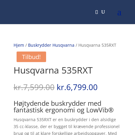
Hjem
/
Buskrydder Husqvarna
/ Husqvarna 535RXT
Tilbud!
Husqvarna 535RXT
Den
Den
kr.
7,599.00
kr.
6,799.00
oprindelige
aktuelle
pris
pris
Højtydende buskrydder med
var:
er:
fantastisk ergonomi og LowVib®
kr.7,599.00.
kr.6,799.0
Husqvarna 535RXT er en buskrydder i den alsidige
35 cc-klasse, der er bygget til krævende professionel
brug og til at klare forskellige arbejdsopgaver. Med