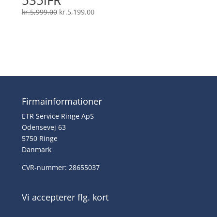
Den
Den
kr.
5,999.00
kr.
5,199.00
oprindelige
aktuelle
pris
pris
var:
er:
kr.5,999.00.
kr.5,199.00.
Firmainformationer
ETR Service Ringe ApS
Odensevej 63
5750 Ringe
Danmark
CVR-nummer: 28655037
Vi accepterer flg. kort