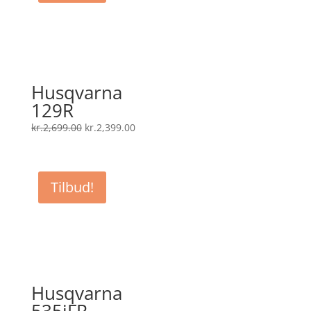
Husqvarna
129R
Den
Den
kr.
2,699.00
kr.
2,399.00
oprindelige
aktuelle
pris
pris
var:
er:
Tilbud!
kr.2,699.00.
kr.2,399.00.
Husqvarna
535iFR