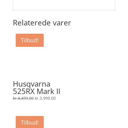
Relaterede varer
Tilbud!
Husqvarna
525RX Mark II
Den
Den
kr.
4,499.00
kr.
3,999.00
oprindelige
aktuelle
pris
pris
var:
er:
Tilbud!
kr.4,499.00.
kr.3,999.00.