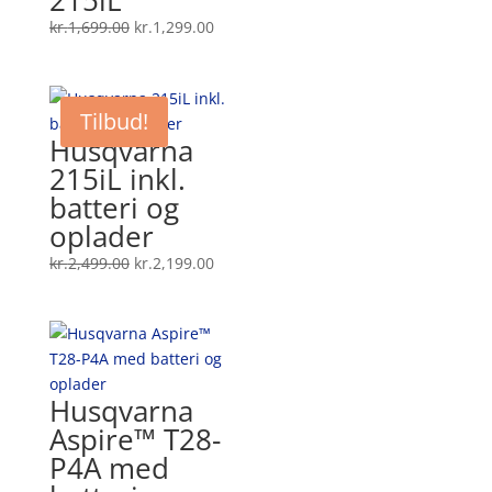
215iL
Den
Den
kr.
1,699.00
kr.
1,299.00
oprindelige
aktuelle
pris
pris
var:
er:
Tilbud!
kr.1,699.00.
kr.1,299.00.
Husqvarna
215iL inkl.
batteri og
oplader
Den
Den
kr.
2,499.00
kr.
2,199.00
oprindelige
aktuelle
pris
pris
var:
er:
kr.2,499.00.
kr.2,199.00.
Husqvarna
Aspire™ T28-
P4A med