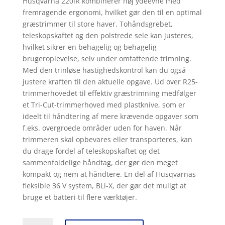
Husqvarna 220iR kombinerer høj ydeevne med
fremragende ergonomi, hvilket gør den til en optimal
græstrimmer til store haver. Tohåndsgrebet,
teleskopskaftet og den polstrede sele kan justeres,
hvilket sikrer en behagelig og behagelig
brugeroplevelse, selv under omfattende trimning.
Med den trinløse hastighedskontrol kan du også
justere kraften til den aktuelle opgave. Ud over R25-
trimmerhovedet til effektiv græstrimning medfølger
et Tri-Cut-trimmerhoved med plastknive, som er
ideelt til håndtering af mere krævende opgaver som
f.eks. overgroede områder uden for haven. Når
trimmeren skal opbevares eller transporteres, kan
du drage fordel af teleskopskaftet og det
sammenfoldelige håndtag, der gør den meget
kompakt og nem at håndtere. En del af Husqvarnas
fleksible 36 V system, BLi-X, der gør det muligt at
bruge et batteri til flere værktøjer.
Husqvarna