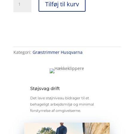
Tilføj til kurv
220iR
inkl.
batteri
og
oplader
antal
Kategori:
Græstrimmer Husqvarna
Støjsvag drift
Det lave støjniveau bidrager til et
behageligt arbejdsmiljø og minimal
forstyrrelse af omgivelserne.