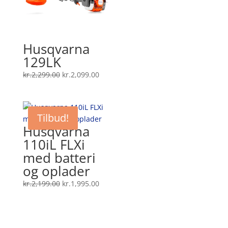
Husqvarna
129LK
Den
Den
kr.
2,299.00
kr.
2,099.00
oprindelige
aktuelle
pris
pris
var:
er:
Tilbud!
kr.2,299.00.
kr.2,099.00.
Husqvarna
110iL FLXi
med batteri
og oplader
Den
Den
kr.
2,199.00
kr.
1,995.00
oprindelige
aktuelle
pris
pris
var:
er: