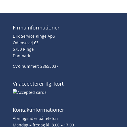
kr.2,199.00.
kr.1,995.00.
Firmainformationer
ETR Service Ringe ApS
Odensevej 63
5750 Ringe
Danmark
CVR-nummer: 28655037
Vi accepterer flg. kort
Kontaktinformationer
Åbningstider på telefon
Mandag – fredag kl. 8.00 – 17.00