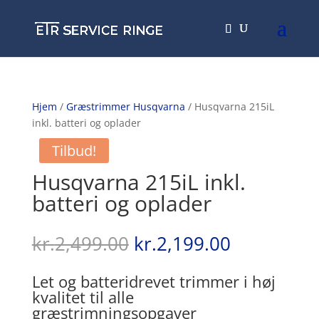
Hjem
/
Græstrimmer Husqvarna
/ Husqvarna 215iL
inkl. batteri og oplader
Tilbud!
Husqvarna 215iL inkl.
batteri og oplader
Den
Den
kr.
2,499.00
kr.
2,199.00
oprindelige
aktuelle
pris
pris
Let og batteridrevet trimmer i høj
var:
er:
kvalitet til alle
kr.2,499.00.
kr.2,199.0
græstrimningsopgaver