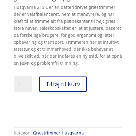
Husqvarna 215iL er en batteridrevet græstrimmer,
der er velafbalanceret, nem at manøvrere, og har
kraft til at trimme alt fra plænekanter til højt græs i
store haver. Teleskopskaftet er let at justere, baseret
på forskellige brugere, for god ergonomi og letter
opbevaring og transport. Trimmeren har et intuitivt
tastatur og et trimmerhoved, der ikke behøver at
blive skilt ad, når der indføres en ny tråd, for at opnå
en jævn og problemfri trimning.
Husqvarna
Tilføj til kurv
215iL
inkl.
batteri
og
oplader
antal
Kategori:
Græstrimmer Husqvarna