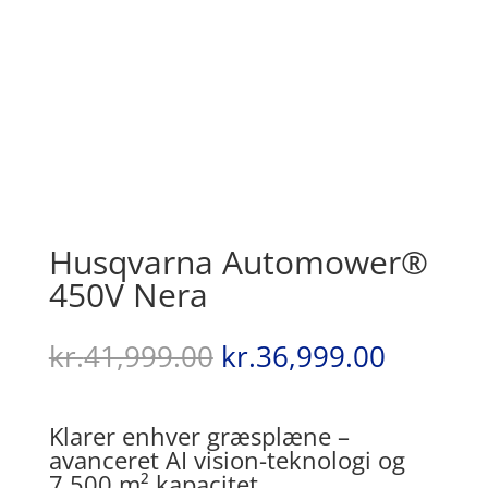
Husqvarna Automower®
450V Nera
Den
Den
kr.
41,999.00
kr.
36,999.00
oprindelige
aktuell
pris
pris
var:
er:
Klarer enhver græsplæne –
kr.41,999.00.
kr.36,9
avanceret AI vision-teknologi og
7.500 m² kapacitet