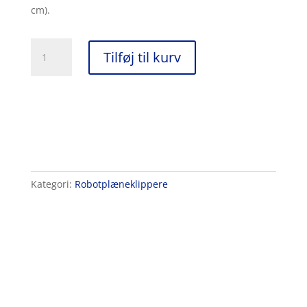
cm).
Husqvarna
Tilføj til kurv
Automower®
450V
Nera
antal
Kategori:
Robotplæneklippere