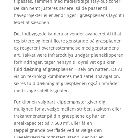
tilpasses, sammen med midlertidige stay-out-zoner.
De kan nemt justeres senere, så de passer til
haveprojekter eller ændringer i græsplænens layout i
løbet af sæsonen.
Det indbyggede kamera anvender avanceret AI til at
registrere og identificere genstande på græsplænen
og reagerer i overensstemmelse med genstandens
art. Takket være infrarødt lys undgår plæneklipperen
forhindringer, tager hensyn til dyrelivet og sikrer
fuld dækning af græsplænen – selv om natten. Da AI
vision-teknologi kombineres med satellitnavigation,
sikres fuld dækning af græsplænen også i områder
med svage satellitsignaler.
Funktionen valgbart klippemønster giver dig
mulighed for at vælge mellem striber, skaktern eller
trekantmønster på din græsplæne og har en
arealkapacitet på 7.500 m². Eller få en
tæppelignende overflade ved at vælge den
uregelmæssige mønstertilstand, der har en