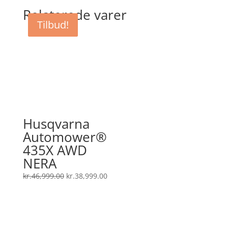
Relaterede varer
Tilbud!
Tilbud!
Husqvarna
Automower®
435X AWD
NERA
Den
Den
kr.
46,999.00
kr.
38,999.00
oprindelige
aktuelle
pris
pris
var:
er:
kr.46,999.00.
kr.38,999.00.