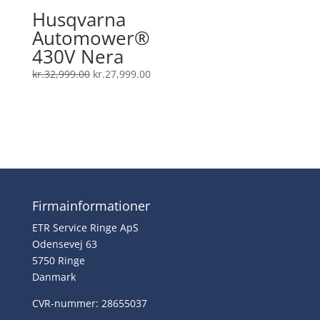
Husqvarna
Automower®
430V Nera
Den
Den
kr.
32,999.00
kr.
27,999.00
oprindelige
aktuelle
pris
pris
var:
er:
kr.32,999.00.
kr.27,999.00.
Firmainformationer
ETR Service Ringe ApS
Odensevej 63
5750 Ringe
Danmark
CVR-nummer: 28655037