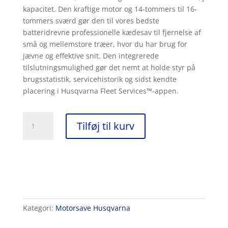
kapacitet. Den kraftige motor og 14-tommers til 16-
tommers sværd gør den til vores bedste
batteridrevne professionelle kædesav til fjernelse af
små og mellemstore træer, hvor du har brug for
jævne og effektive snit. Den integrerede
tilslutningsmulighed gør det nemt at holde styr på
brugsstatistik, servicehistorik og sidst kendte
placering i Husqvarna Fleet Services™-appen.
Husqvarna
Tilføj til kurv
540i
XP®
antal
Kategori:
Motorsave Husqvarna