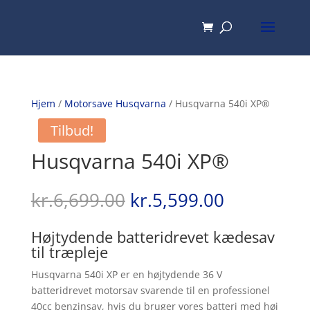
Hjem
/
Motorsave Husqvarna
/ Husqvarna 540i XP®
Tilbud!
Husqvarna 540i XP®
Den
Den
kr.
6,699.00
kr.
5,599.00
oprindelige
aktuelle
pris
pris
Højtydende batteridrevet kædesav
var:
er:
til træpleje
kr.6,699.00.
kr.5,599.0
Husqvarna 540i XP er en højtydende 36 V
batteridrevet motorsav svarende til en professionel
40cc benzinsav, hvis du bruger vores batteri med høj