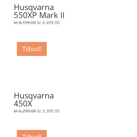
Husqvarna
550XP Mark II
Den
Den
kr.
8,199.00
kr.
6,499.00
oprindelige
aktuelle
pris
pris
var:
er:
Tilbud!
kr.8,199.00.
kr.6,499.00.
Husqvarna
450X
Den
Den
kr.
6,299.00
kr.
5,999.00
oprindelige
aktuelle
pris
pris
var:
er:
Tilbud!