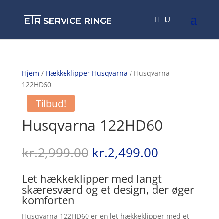
Hjem
/
Hækkeklipper Husqvarna
/ Husqvarna
122HD60
Tilbud!
Husqvarna 122HD60
Den
Den
kr.
2,999.00
kr.
2,499.00
oprindelige
aktuelle
pris
pris
Let hækkeklipper med langt
var:
er:
skæresværd og et design, der øger
kr.2,999.00.
kr.2,499.0
komforten
Husqvarna 122HD60 er en let hækkeklipper med et