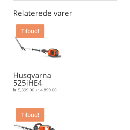
Relaterede varer
Tilbud!
Husqvarna
525iHE4
Den
Den
kr.
5,399.00
kr.
4,899.00
oprindelige
aktuelle
pris
pris
var:
er:
Tilbud!
kr.5,399.00.
kr.4,899.00.