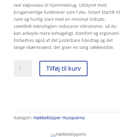
lavt støjniveau til hjemmebrug. Udstyret med
brugervenlige funktioner som f.eks. Smart Start® til
nem og hurtig start med en minimal indsats.
LowVib®-teknologien reducerer vibrationer, så du
kan arbejde mere behageligt. Komfort og ergonomi
forbedres også af det justerbare håndtag og det
lange skæresværd, der giver en lang rækkevidde.
Husqvarna
Tilføj til kurv
122HD60
antal
Kategori:
Hækkeklipper Husqvarna