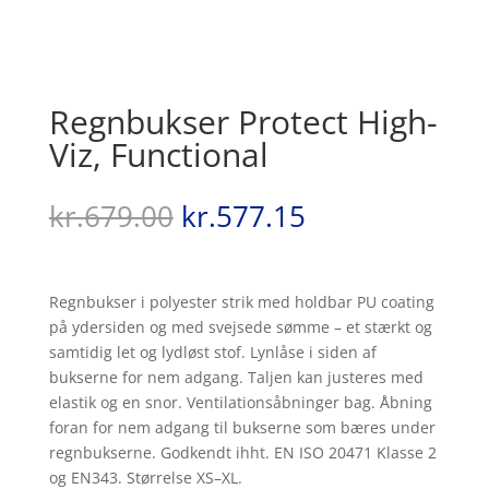
Regnbukser Protect High-
Viz, Functional
Den
Den
kr.
679.00
kr.
577.15
oprindelige
aktuelle
pris
pris
var:
er:
Regnbukser i polyester strik med holdbar PU coating
kr.679.00.
kr.577.15.
på ydersiden og med svejsede sømme – et stærkt og
samtidig let og lydløst stof. Lynlåse i siden af
bukserne for nem adgang. Taljen kan justeres med
elastik og en snor. Ventilationsåbninger bag. Åbning
foran for nem adgang til bukserne som bæres under
regnbukserne. Godkendt ihht. EN ISO 20471 Klasse 2
og EN343. Størrelse XS–XL.