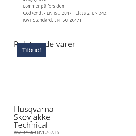
Lommer på forsiden
Godkendt - EN ISO 20471 Class 2, EN 343,
KWF Standard, EN ISO 20471
Relaterede varer
Tilbud!
Tilbud!
Tilbud!
Husqvarna
Skovjakke
Technical
Den
Den
kr.
2,079.00
kr.
1,767.15