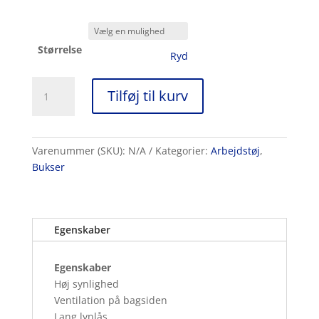
Størrelse
Ryd
Regnbukser
Tilføj til kurv
Protect
High-
Viz,
Functional
Varenummer (SKU):
N/A
Kategorier:
Arbejdstøj
,
antal
Bukser
Egenskaber
Egenskaber
Høj synlighed
Ventilation på bagsiden
Lang lynlås