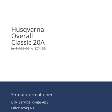
Husqvarna
Overall
Classic 20A
Den
Den
kr.
1,029.00
kr.
874.65
oprindelige
aktuelle
pris
pris
var:
er:
kr.1,029.00.
kr.874.65.
Firmainformationer
ETR Service Ringe ApS
Odensevej 63