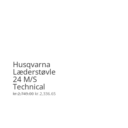
oprindelige
aktuelle
pris
pris
var:
er:
kr.2,079.00.
kr.1,767.15.
Husqvarna
Læderstøvle
24 M/S
Technical
Den
Den
kr.
2,749.00
kr.
2,336.65
oprindelige
aktuelle
pris
pris
var:
er:
kr.2,749.00.
kr.2,336.65.