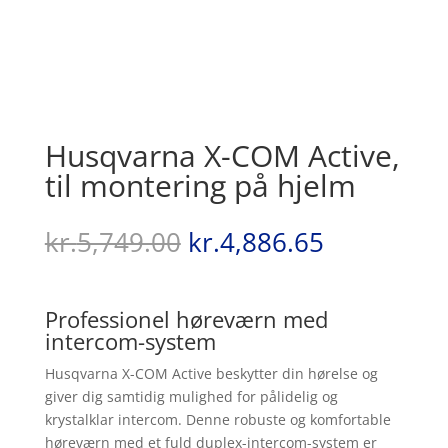
Husqvarna X-COM Active,
til montering på hjelm
Den
Den
kr.
5,749.00
kr.
4,886.65
oprindelige
aktuelle
pris
pris
var:
er:
Professionel høreværn med
kr.5,749.00.
kr.4,886.6
intercom-system
Husqvarna X-COM Active beskytter din hørelse og
giver dig samtidig mulighed for pålidelig og
krystalklar intercom. Denne robuste og komfortable
høreværn med et fuld duplex-intercom-system er