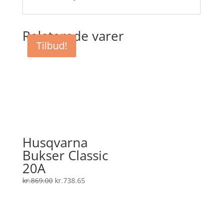
Relaterede varer
Tilbud!
Tilbud!
Tilbud!
Husqvarna
Bukser Classic
20A
Den
Den
kr.
869.00
kr.
738.65
oprindelige
aktuelle
pris
pris
var:
er: