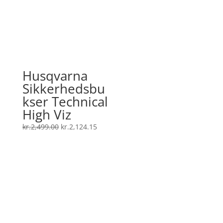
kr.869.00.
kr.738.65.
Husqvarna
Sikkerhedsbu
kser Technical
High Viz
Den
Den
kr.
2,499.00
kr.
2,124.15
oprindelige
aktuelle
pris
pris
var:
er:
kr.2,499.00.
kr.2,124.15.