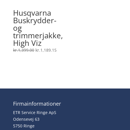
Husqvarna
Buskrydder-
og
trimmerjakke,
High Viz
Den
Den
kr.
1,399.00
kr.
1,189.15
oprindelige
aktuelle
pris
pris
var:
er:
kr.1,399.00.
kr.1,189.15.
Firmainformationer
ETR Service Ringe ApS
Odensevej 63
5750 Ringe