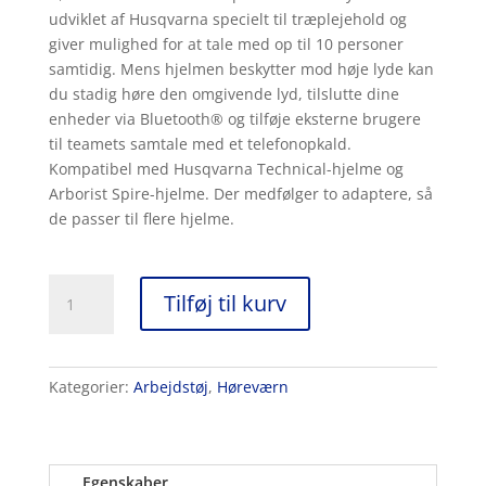
udviklet af Husqvarna specielt til træplejehold og
giver mulighed for at tale med op til 10 personer
samtidig. Mens hjelmen beskytter mod høje lyde kan
du stadig høre den omgivende lyd, tilslutte dine
enheder via Bluetooth® og tilføje eksterne brugere
til teamets samtale med et telefonopkald.
Kompatibel med Husqvarna Technical-hjelme og
Arborist Spire-hjelme. Der medfølger to adaptere, så
de passer til flere hjelme.
Husqvarna
Tilføj til kurv
X-
COM
Active,
til
Kategorier:
Arbejdstøj
,
Høreværn
montering
på
hjelm
Egenskaber
antal