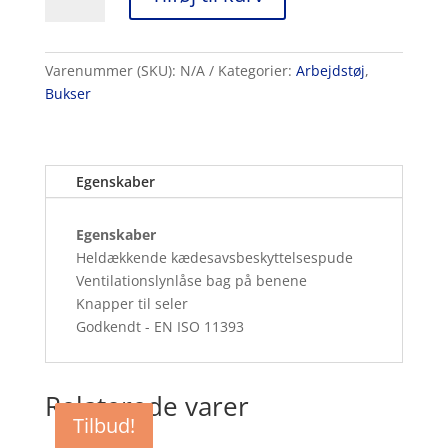
Sikkerhedsbukser,
Classic
Entry
antal
Varenummer (SKU):
N/A
Kategorier:
Arbejdstøj
,
Bukser
Egenskaber
Egenskaber
Heldækkende kædesavsbeskyttelsespude
Ventilationslynlåse bag på benene
Knapper til seler
Godkendt - EN ISO 11393
Relaterede varer
Tilbud!
Tilbud!
Tilbud!