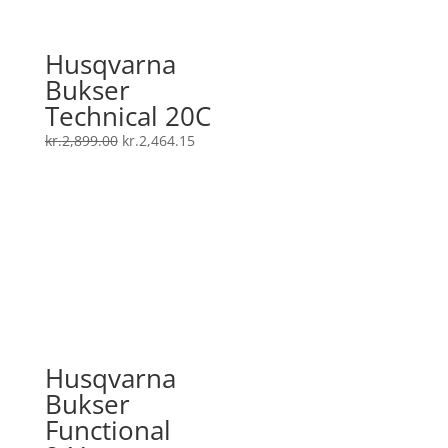
Husqvarna
Bukser
Technical 20C
Den
Den
kr.
2,899.00
kr.
2,464.15
oprindelige
aktuelle
pris
pris
var:
er:
kr.2,899.00.
kr.2,464.15.
Husqvarna
Bukser
Functional