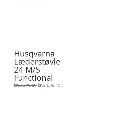
Husqvarna
Læderstøvle
24 M/S
Functional
Den
Den
kr.
2,399.00
kr.
2,039.15
oprindelige
aktuelle
pris
pris
var:
er:
kr.2,399.00.
kr.2,039.15.