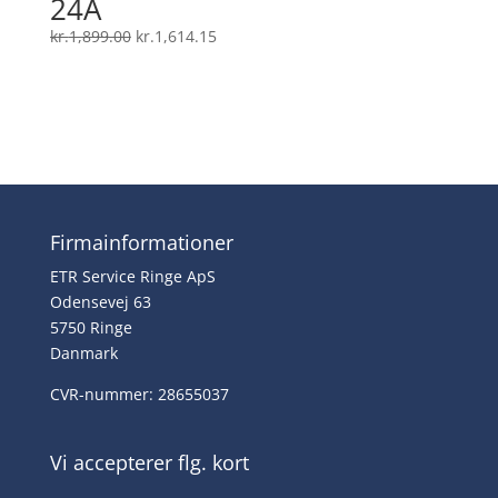
24A
Den
Den
kr.
1,899.00
kr.
1,614.15
oprindelige
aktuelle
pris
pris
var:
er:
kr.1,899.00.
kr.1,614.15.
Firmainformationer
ETR Service Ringe ApS
Odensevej 63
5750 Ringe
Danmark
CVR-nummer: 28655037
Vi accepterer flg. kort