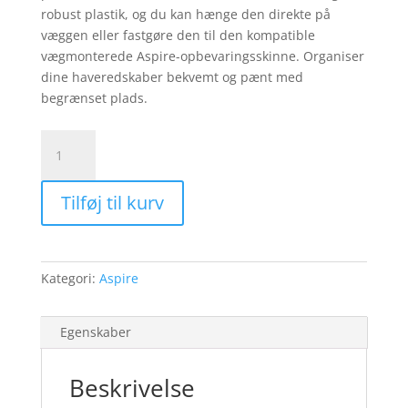
robust plastik, og du kan hænge den direkte på
væggen eller fastgøre den til den kompatible
vægmonterede Aspire-opbevaringsskinne. Organiser
dine haveredskaber bekvemt og pænt med
begrænset plads.
Husqvarna
Aspire™
Opbevaringshylde
Tilføj til kurv
til
tilbehør
antal
Kategori:
Aspire
Egenskaber
Beskrivelse