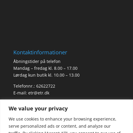
Kontaktinformationer
Åbningstider på telefon
Mandag – fredag kl. 8.00 – 17.00
Lørdag kun butik kl. 10.00 – 13.00
Telefonnr.: 62622722
E-mail:
etr@etr.dk
We value your privacy
Åbningstider i butikken
We use cookies to enhance your browsing experience,
Mandag – Fredag kl. 8.00 – 17.00
serve personalized ads or content, and analyze our
Lørdag kl. 10.00 – 13.00