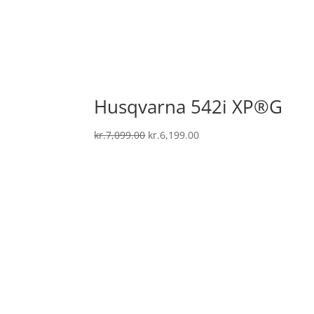
Husqvarna 542i XP®G
Den
Den
kr.
7,099.00
kr.
6,199.00
oprindelige
aktuelle
pris
pris
var:
er:
kr.7,099.00.
kr.6,199.00.