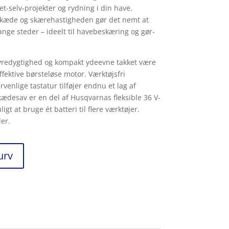
et-selv-projekter og rydning i din have.
 kæde og skærehastigheden gør det nemt at
ange steder – ideelt til havebeskæring og gør-
redygtighed og kompakt ydeevne takket være
fektive børsteløse motor. Værktøjsfri
enlige tastatur tilføjer endnu et lag af
ædesav er en del af Husqvarnas fleksible 36 V-
gt at bruge ét batteri til flere værktøjer. ​
er.
kurv