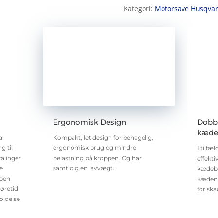
Kategori:
Motorsave Husqva
Ergonomisk Design
Dobbe
kæde
a
Kompakt, let design for behagelig,
g til
ergonomisk brug og mindre
I tilfæ
falinger
belastning på kroppen. Og har
effekti
de
samtidig en lavvægt.
kædebr
ppen
kæden 
køretid
for ska
oldelse