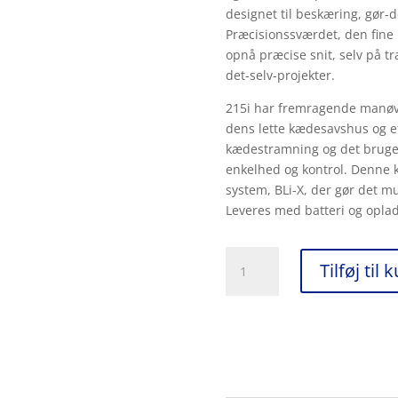
designet til beskæring, gør-d
Præcisionssværdet, den fine
opnå præcise snit, selv på tr
det-selv-projekter. ​
215i har fremragende manøv
dens lette kædesavshus og ef
kædestramning og det brugerv
enkelhed og kontrol. Denne k
system, BLi-X, der gør det muli
Leveres med batteri og oplad
Husqvarna
Tilføj til 
215i
inkl.
batteri
og
oplader
antal