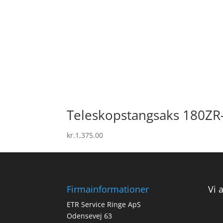
Teleskopstangsaks 180ZR-
kr.
1,375.00
Firmainformationer
Vi 
ETR Service Ringe ApS
Odensevej 63