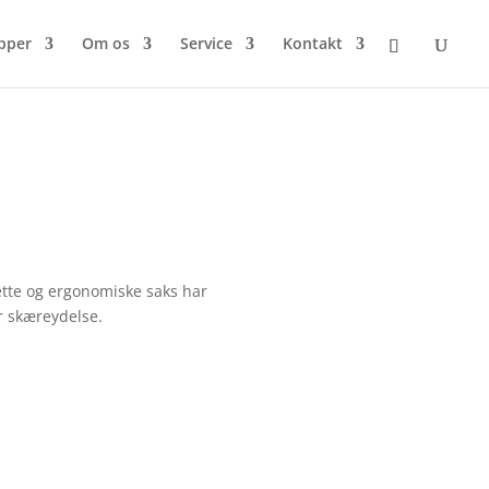
pper
Om os
Service
Kontakt
lette og ergonomiske saks har
r skæreydelse.