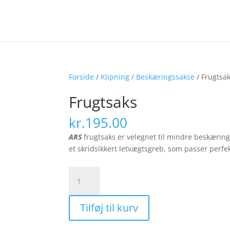
Forside
/
Klipning
/
Beskæringssakse
/ Frugtsa
Frugtsaks
kr.
195.00
ARS
frugtsaks er velegnet til mindre beskæring
et
skridsikkert
letvægts
greb, som
passer perfe
Frugtsaks
antal
Tilføj til kurv