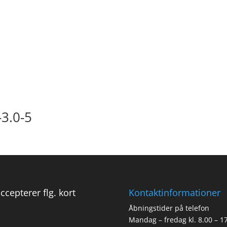
3.0-5
accepterer flg. kort
Kontaktinformationer
Åbningstider på telefon
Mandag – fredag kl. 8.00 – 1