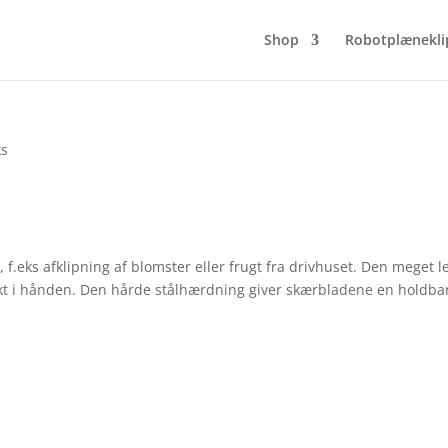
Shop
Robotplænekli
ks
, f.eks afklipning af blomster eller frugt fra drivhuset. Den meget 
kt
i hånden. Den hårde stålhærdning giver skærbladene en holdba