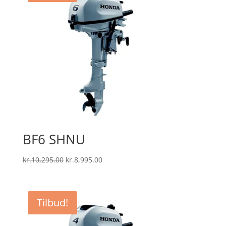
BF6 SHNU
Den
Den
kr.
10,295.00
kr.
8,995.00
oprindelige
aktuelle
pris
pris
var:
er:
Tilbud!
kr.10,295.00.
kr.8,995.00.