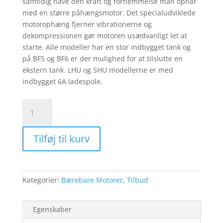
samtidig have den kraft og fornemmelse man opnår
med en større påhængsmotor. Det specialudviklede
motorophæng fjerner vibrationerne og
dekompressionen gør motoren usædvanligt let at
starte. Alle modeller har en stor indbygget tank og
på BF5 og BF6 er der mulighed for at tilslutte en
ekstern tank. LHU og SHU modellerne er med
indbygget 6A ladespole.
BF4
LHNU
antal
Tilføj til kurv
Kategorier:
Bærebare Motorer
,
Tilbud
Egenskaber