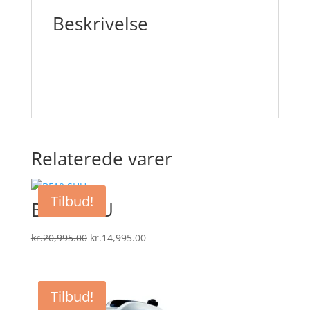
Beskrivelse
Relaterede varer
Tilbud!
BF10 SHU
Den
Den
kr.
20,995.00
kr.
14,995.00
oprindelige
aktuelle
pris
pris
var:
er:
Tilbud!
kr.20,995.00.
kr.14,995.00.