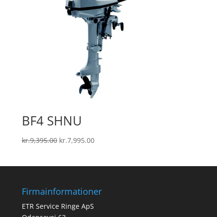
BF4 SHNU
Den
Den
kr.
9,395.00
kr.
7,995.00
oprindelige
aktuelle
pris
pris
var:
er:
kr.9,395.00.
kr.7,995.00.
Firmainformationer
ETR Service Ringe ApS