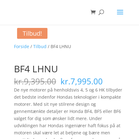
Tilbud!
Forside
/
Tilbud
/ BF4 LHNU
BF4 LHNU
Den
Den
kr.
9,395.00
kr.
7,995.00
oprindelige
aktuelle
De nye motorer på henholdsvis 4, 5 og 6 HK tilbyder
pris
pris
det bedste indenfor Hondas teknologier i kompakte
var:
er:
motorer. Med sit nye stilrene design og
kr.9,395.00.
kr.7,995.
gennemtænkte detaljer er Honda BF4, BF5 eller BF6
valget for dig som ønsker lidt mere. Under
udviklingen har Hondas ingeniører haft fokus på at
motoren skal være let at betjene og bære men